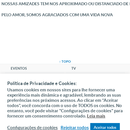
NOSSAS AMIZADES TEM NOS APROXIMADO OU DISTANCIADO DE 
PELO AMOR, SOMOS AGRACIADOS COM UMA VIDA NOVA
↑ TOPO
EVENTOS
TV
FORMAÇÃO
RÁDIO
Política de Privacidade e Cookies:
NOTÍCIAS
LOJA
Usamos cookies em nossos sites para lhe fornecer uma
MÚSICA
experiência mais dinâmica e agradável, lembrando as suas
preferências nos próximos acessos. Ao clicar em “Aceitar
CLUBE
todos”, você concorda com o uso de TODOS os cookies. No
entanto, você pode visitar "Configurações de cookies" para
SANTUÁRIO
fornecer um consentimento controlado.
Leia mais
COMUNIDADE
Configurações de cookies
Rejeitar todos
Aceitar todos
SOCIAL