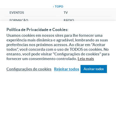
↑ TOPO
EVENTOS
TV
FORMAÇÃO
RÁDIO
NOTÍCIAS
LOJA
Política de Privacidade e Cookies:
Usamos cookies em nossos sites para lhe fornecer uma
MÚSICA
experiência mais dinâmica e agradável, lembrando as suas
CLUBE
preferências nos próximos acessos. Ao clicar em “Aceitar
todos”, você concorda com o uso de TODOS os cookies. No
SANTUÁRIO
entanto, você pode visitar "Configurações de cookies" para
fornecer um consentimento controlado.
Leia mais
COMUNIDADE
SOCIAL
Configurações de cookies
Rejeitar todos
Aceitar todos
DAI-ME ALMAS
DOAR
Fundação João Paulo II
Pedido de Oração