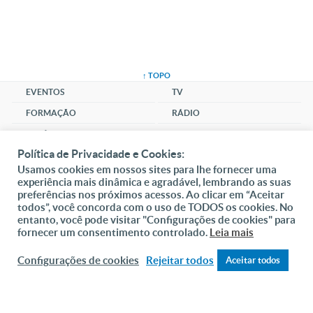
↑ TOPO
EVENTOS
TV
FORMAÇÃO
RÁDIO
NOTÍCIAS
LOJA
Política de Privacidade e Cookies:
MÚSICA
Usamos cookies em nossos sites para lhe fornecer uma
CLUBE
experiência mais dinâmica e agradável, lembrando as suas
preferências nos próximos acessos. Ao clicar em “Aceitar
SANTUÁRIO
todos”, você concorda com o uso de TODOS os cookies. No
COMUNIDADE
entanto, você pode visitar "Configurações de cookies" para
fornecer um consentimento controlado.
Leia mais
SOCIAL
Configurações de cookies
Rejeitar todos
Aceitar todos
CHAT
ONLINE
DAI-ME ALMAS
DOAR