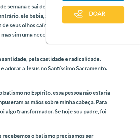
 de semana e sai dele completamente
DOAR
trário, ele bebia, saía e “aprontava”. Mas,
s de seus olhos caíram e tudo ficou diferente.
ão, mas sim uma necessidade de cultivar um
santidade, pela castidade e radicalidade.
 e adorar a Jesus no Santíssimo Sacramento.
batismo no Espírito, essa pessoa não estaria
impuseram as mãos sobre minha cabeça. Para
 algo transformador. Se hoje sou padre, foi
ue recebemos o batismo precisamos ser