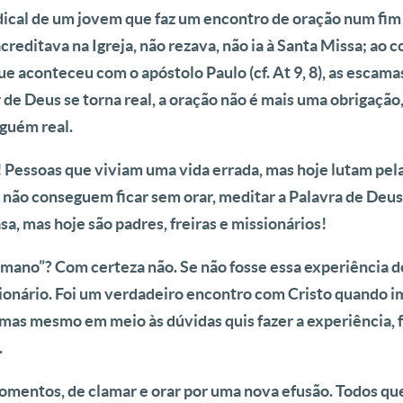
ical de um jovem que faz um encontro de oração num fim
ditava na Igreja, não rezava, não ia à Santa Missa; ao con
ue aconteceu com o apóstolo Paulo (cf. At 9, 8), as escama
or de Deus se torna real, a oração não é mais uma obrigaç
guém real.
Pessoas que viviam uma vida errada, mas hoje lutam pela 
 não conseguem ficar sem orar, meditar a Palavra de Deus
, mas hoje são padres, freiras e missionários!
ano”? Com certeza não. Se não fosse essa experiência do 
sionário. Foi um verdadeiro encontro com Cristo quando 
s mesmo em meio às dúvidas quis fazer a experiência, foi
.
momentos, de clamar e orar por uma nova efusão. Todos q