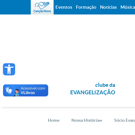
Eventos
Formação
Notícias
Músic
Open toolbar
clube da
EVANGELIZAÇÃO
Home
Nossa História
Sócio Evan