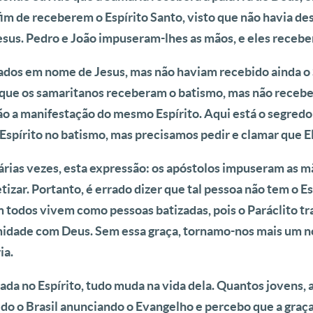
 fim de receberem o Espírito Santo, visto que não havia 
us. Pedro e João impuseram-lhes as mãos, e eles receber
izados em nome de Jesus, mas não haviam recebido ainda o
ue os samaritanos receberam o batismo, mas não recebera
ão a manifestação do mesmo Espírito. Aqui está o segred
Espírito no batismo, mas precisamos pedir e clamar que E
árias vezes, esta expressão: os apóstolos impuseram as mã
izar. Portanto, é errado dizer que tal pessoa não tem o Es
 todos vivem como pessoas batizadas, pois o Paráclito t
midade com Deus. Sem essa graça, tornamo-nos mais um n
ia.
ada no Espírito, tudo muda na vida dela. Quantos jovens, 
o o Brasil anunciando o Evangelho e percebo que a graça 