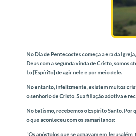
No Dia de Pentecostes começa a era da Igreja, 
Deus com a segunda vinda de Cristo, somos ch
Lo [Espírito] de agir nele e por meio dele.
No entanto, infelizmente, existem muitos cris
o senhorio de Cristo, Sua filiação adotiva e 
No batismo, recebemos o Espírito Santo. Por q
o que aconteceu com os samaritanos:
“Os apóstolos que se achavam em Jerusalém, t