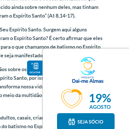
descido ainda sobre nenhum deles, mas tinham
am o Espírito Santo”
(At 8,14-17).
 Seu Espírito Santo. Surgem aqui alguns
m o Espírito Santo? É certo afirmar que eles
o para o que chamamos de batismo no Espírito
le seja manifestado pelos dons e carismas.
os sobre os fiéis e estes receberam o Espírito
pírito Santo, por isso age assim ou assado.
ransforma nossa vida, renova nosso coração e
19%
o meio da multidão e vamos vivendo nossa
AGOSTO
adultos, casais, crianças e adolescentes foram
SEJA SÓCIO
do batismo no Espírito transforma a vida de