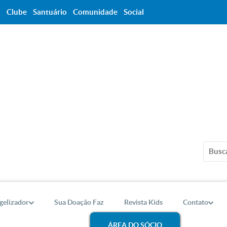
a
Clube
Santuário
Comunidade
Social
gelizador
Sua Doação Faz
Revista Kids
Contato
ÁREA DO SÓCIO