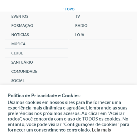
↑ TOPO
EVENTOS
TV
FORMAÇÃO
RÁDIO
NOTÍCIAS
LOJA
MÚSICA
CLUBE
SANTUÁRIO
COMUNIDADE
SOCIAL
Política de Privacidade e Cookies:
DAI-ME ALMAS
Usamos cookies em nossos sites para lhe fornecer uma
DOAR
experiência mais dinâmica e agradável, lembrando as suas
preferências nos próximos acessos. Ao clicar em “Aceitar
Fundação João Paulo II
todos”, você concorda com o uso de TODOS os cookies. No
entanto, você pode visitar "Configurações de cookies" para
fornecer um consentimento controlado.
Leia mais
Pedido de Oração