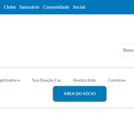
a
Clube
Santuário
Comunidade
Social
gelizador
Sua Doação Faz
Revista Kids
Contato
ÁREA DO SÓCIO