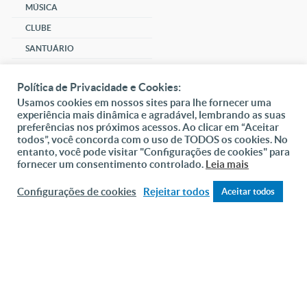
MÚSICA
CLUBE
SANTUÁRIO
COMUNIDADE
Política de Privacidade e Cookies:
SOCIAL
Usamos cookies em nossos sites para lhe fornecer uma
experiência mais dinâmica e agradável, lembrando as suas
DAI-ME ALMAS
preferências nos próximos acessos. Ao clicar em “Aceitar
todos”, você concorda com o uso de TODOS os cookies. No
DOAR
entanto, você pode visitar "Configurações de cookies" para
fornecer um consentimento controlado.
Leia mais
Fundação João Paulo II
Configurações de cookies
Rejeitar todos
Aceitar todos
Pedido de Oração
Fale Conosco
Mapa do site
Internacional