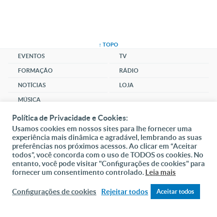
↑ TOPO
EVENTOS
TV
FORMAÇÃO
RÁDIO
NOTÍCIAS
LOJA
MÚSICA
CLUBE
Política de Privacidade e Cookies:
Usamos cookies em nossos sites para lhe fornecer uma
SANTUÁRIO
experiência mais dinâmica e agradável, lembrando as suas
COMUNIDADE
preferências nos próximos acessos. Ao clicar em “Aceitar
todos”, você concorda com o uso de TODOS os cookies. No
SOCIAL
entanto, você pode visitar "Configurações de cookies" para
fornecer um consentimento controlado.
Leia mais
DAI-ME ALMAS
Configurações de cookies
Rejeitar todos
Aceitar todos
DOAR