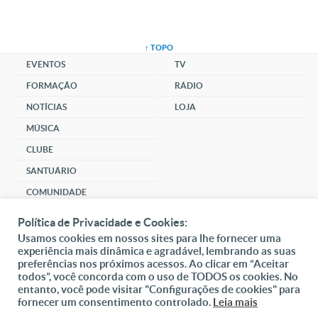
↑ TOPO
EVENTOS
TV
FORMAÇÃO
RÁDIO
NOTÍCIAS
LOJA
MÚSICA
CLUBE
SANTUÁRIO
COMUNIDADE
SOCIAL
Política de Privacidade e Cookies:
Usamos cookies em nossos sites para lhe fornecer uma
DAI-ME ALMAS
experiência mais dinâmica e agradável, lembrando as suas
preferências nos próximos acessos. Ao clicar em “Aceitar
DOAR
todos”, você concorda com o uso de TODOS os cookies. No
entanto, você pode visitar "Configurações de cookies" para
Fundação João Paulo II
fornecer um consentimento controlado.
Leia mais