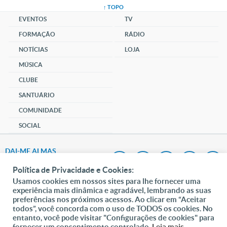
↑ TOPO
EVENTOS
TV
FORMAÇÃO
RÁDIO
NOTÍCIAS
LOJA
MÚSICA
CLUBE
SANTUÁRIO
COMUNIDADE
SOCIAL
DAI-ME ALMAS
DOAR
Política de Privacidade e Cookies:
Usamos cookies em nossos sites para lhe fornecer uma
Fundação João Paulo II
experiência mais dinâmica e agradável, lembrando as suas
preferências nos próximos acessos. Ao clicar em “Aceitar
todos”, você concorda com o uso de TODOS os cookies. No
Pedido de Oração
entanto, você pode visitar "Configurações de cookies" para
fornecer um consentimento controlado.
Leia mais