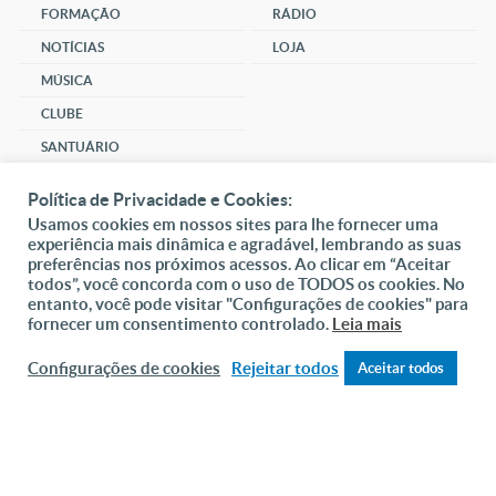
FORMAÇÃO
RÁDIO
NOTÍCIAS
LOJA
MÚSICA
CLUBE
SANTUÁRIO
COMUNIDADE
Política de Privacidade e Cookies:
SOCIAL
Usamos cookies em nossos sites para lhe fornecer uma
experiência mais dinâmica e agradável, lembrando as suas
preferências nos próximos acessos. Ao clicar em “Aceitar
DAI-ME ALMAS
todos”, você concorda com o uso de TODOS os cookies. No
DOAR
entanto, você pode visitar "Configurações de cookies" para
fornecer um consentimento controlado.
Leia mais
Fundação João Paulo II
Configurações de cookies
Rejeitar todos
Aceitar todos
CHAT
ONLINE
Pedido de Oração
Mapa do site
Internacional