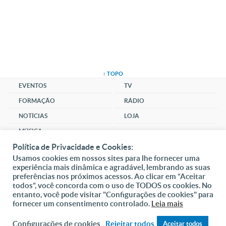
↑ TOPO
EVENTOS
TV
FORMAÇÃO
RÁDIO
NOTÍCIAS
LOJA
MÚSICA
Política de Privacidade e Cookies:
CLUBE
Usamos cookies em nossos sites para lhe fornecer uma
SANTUÁRIO
experiência mais dinâmica e agradável, lembrando as suas
preferências nos próximos acessos. Ao clicar em “Aceitar
COMUNIDADE
todos”, você concorda com o uso de TODOS os cookies. No
SOCIAL
entanto, você pode visitar "Configurações de cookies" para
fornecer um consentimento controlado.
Leia mais
DAI-ME ALMAS
Configurações de cookies
Rejeitar todos
Aceitar todos