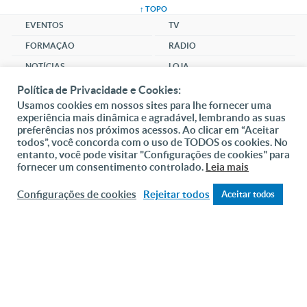
↑ TOPO
EVENTOS
TV
FORMAÇÃO
RÁDIO
NOTÍCIAS
LOJA
MÚSICA
Política de Privacidade e Cookies:
Usamos cookies em nossos sites para lhe fornecer uma
CLUBE
experiência mais dinâmica e agradável, lembrando as suas
SANTUÁRIO
preferências nos próximos acessos. Ao clicar em “Aceitar
todos”, você concorda com o uso de TODOS os cookies. No
COMUNIDADE
entanto, você pode visitar "Configurações de cookies" para
fornecer um consentimento controlado.
Leia mais
SOCIAL
Configurações de cookies
Rejeitar todos
Aceitar todos
CHAT
DAI-ME ALMAS
ONLINE
DOAR
Fundação João Paulo II
Pedido de Oração